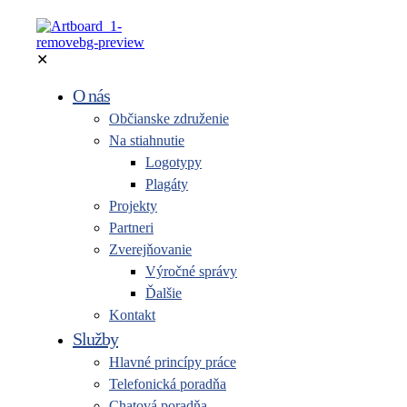
✕
O nás
Občianske združenie
Na stiahnutie
Logotypy
Plagáty
Projekty
Partneri
Zverejňovanie
Výročné správy
Ďalšie
Kontakt
Služby
Hlavné princípy práce
Telefonická poradňa
Chatová poradňa