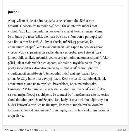
jmchd:
Ahoj, vážim si, že si nám napísala, a že celkovo dokážeš o tom
hovoriť. Chápem, že to môže byť dosť ťažké, pretože môžeš mať
v okolí ľudí, ktorí nebudú rešpektovať a chápať tvoju situáciu. Viem,
že to bude pre teba ťažké, ale mala by si ísť s ňou von a porozprávať
sa s ňou o tom čo cítiš. Ak by si chcela, môžeš jej povedať, že
úplne budeš chápať, keď to tak ona necíti, ale aspoň to nebudeš držať
v sebe. Vždy si pamätaj, že radšej danú vec urobiť ako ľutovať, že si
ju neurobila a nikdy nebudeš vedieť ako to mohlo nakoniec skončiť. Ako
píšeš, tak si mala vzťah s chlapcom, ale stále si myslela na ňu. To je
podľa mňa jeden z dôvodov prečo by si mohla ísť za ňou, pretože
v budúcnosti sa môže stať, že nebudeš môcť mať iný vzťah, kvôli
tomu, že vždy bude ona v tvojej hlave. Keď ste sa už raz pobozkali, tak
určite musí aj ona na to myslieť. Povedala ti, že ťa má radšej ako
kamarátku? V tom určite niečo bude, len do toho musíš ísť a zistiť ako
sa veci majú. Neboj sa, chápem, že to musí byť náročné, ale ako hovorím
choď do toho, pretože môže prísť čas, kedy si ona niekoho nájde a ty len
budeš ľutovať a myslieť na ňu stým, že to ty si mohla byť tá ktorá by
to zmenila. Nebuď smutná keď to nevyjde, možno tam niekto iný čaká na
tvoju lásku.
29. marca 2022 o 14:56
#4116
ODPOVEDAŤ