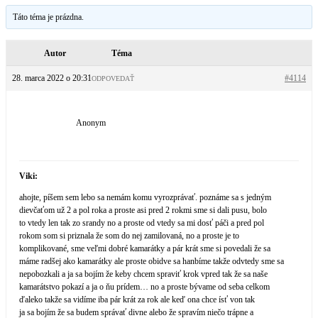
Táto téma je prázdna.
Autor
Téma
28. marca 2022 o 20:31
#4114
ODPOVEDAŤ
Anonym
Viki:
ahojte, píšem sem lebo sa nemám komu vyrozprávať. poznáme sa s jedným
dievčaťom už 2 a pol roka a proste asi pred 2 rokmi sme si dali pusu, bolo
to vtedy len tak zo srandy no a proste od vtedy sa mi dosť páči a pred pol
rokom som si priznala že som do nej zamilovaná, no a proste je to
komplikované, sme veľmi dobré kamarátky a pár krát sme si povedali že sa
máme radšej ako kamarátky ale proste obidve sa hanbíme takže odvtedy sme sa
nepobozkali a ja sa bojím že keby chcem spraviť krok vpred tak že sa naše
kamarátstvo pokazí a ja o ňu prídem… no a proste bývame od seba celkom
ďaleko takže sa vidíme iba pár krát za rok ale keď ona chce ísť von tak
ja sa bojím že sa budem správať divne alebo že spravím niečo trápne a