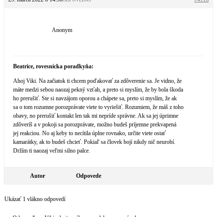
Anonym
Beatrice, rovesnícka poradkyňa:
Ahoj Viki. Na začiatok ti chcem poďakovať za zdôverenie sa. Je vidno, že
máte medzi sebou naozaj pekný vzťah, a preto si myslím, že by bola škoda
ho prerušiť. Ste si navzájom oporou a chápete sa, preto si myslím, že ak
sa o tom rozumne porozprávate viete to vyriešiť. Rozumiem, že máš z toho
obavy, no prerušiť kontakt len tak mi nepríde správne. Ak sa jej úprimne
zdôveríš a v pokoji sa porozprávate, možno budeš príjemne prekvapená
jej reakciou. No aj keby to necítila úplne rovnako, určite viete ostať
kamarátky, ak to budeš chcieť. Pokiaľ sa človek bojí nikdy nič neurobí.
Držím ti naozaj veľmi silno palce.
Autor
Odpovede
Ukázať 1 vlákno odpovedí