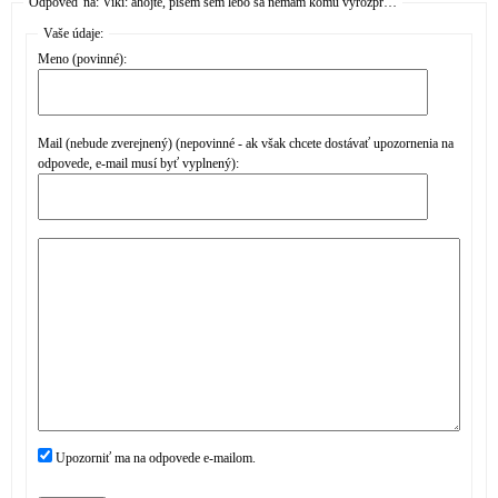
Odpoveď na: Viki: ahojte, píšem sem lebo sa nemám komu vyrozpr…
Vaše údaje:
Meno (povinné):
Mail (nebude zverejnený) (nepovinné - ak však chcete dostávať upozornenia na
odpovede, e-mail musí byť vyplnený):
Upozorniť ma na odpovede e-mailom.