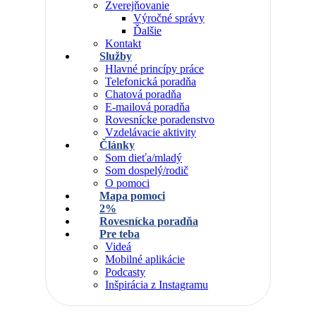
Zverejňovanie
Výročné správy
Ďalšie
Kontakt
Služby
Hlavné princípy práce
Telefonická poradňa
Chatová poradňa
E-mailová poradňa
Rovesnícke poradenstvo
Vzdelávacie aktivity
Články
Som dieťa/mladý
Som dospelý/rodič
O pomoci
Mapa pomoci
2%
Rovesnícka poradňa
Pre teba
Videá
Mobilné aplikácie
Podcasty
Inšpirácia z Instagramu