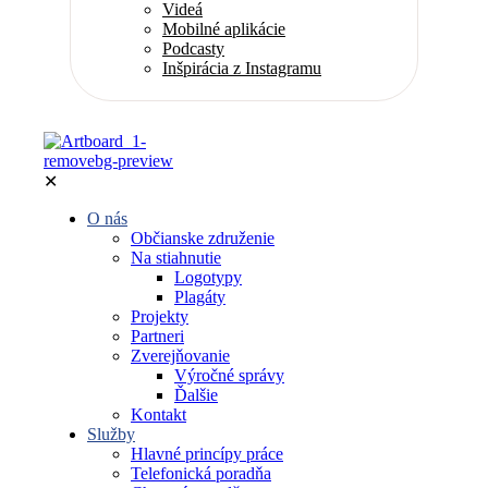
Videá
Mobilné aplikácie
Podcasty
Inšpirácia z Instagramu
✕
O nás
Občianske združenie
Na stiahnutie
Logotypy
Plagáty
Projekty
Partneri
Zverejňovanie
Výročné správy
Ďalšie
Kontakt
Služby
Hlavné princípy práce
Telefonická poradňa