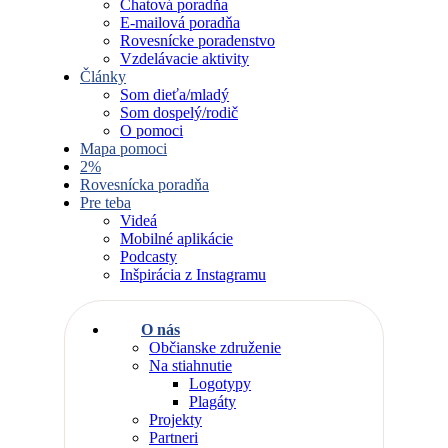
Chatová poradňa
E-mailová poradňa
Rovesnícke poradenstvo
Vzdelávacie aktivity
Články
Som dieťa/mladý
Som dospelý/rodič
O pomoci
Mapa pomoci
2%
Rovesnícka poradňa
Pre teba
Videá
Mobilné aplikácie
Podcasty
Inšpirácia z Instagramu
O nás
Občianske združenie
Na stiahnutie
Logotypy
Plagáty
Projekty
Partneri