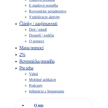
E-mailová poradňa
Rovesnícke poradenstvo
Vzdelávacie aktivity
Články / zaujímavosti
Deti / mladí
Dospelí / rodičia
O pomoci
Mapa pomoci
2%
Rovesnícka poradňa
Pre teba
Videá
Mobilné aplikácie
Podcasty
Inšpirácia z Instagramu
O nás