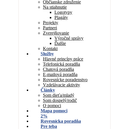
Občianske združenie
Na stiahnutie
Logotypy
Plagáty
Projekty
Partneri
Zverejňovanie
Výročné správy
Ďalšie
Kontakt
Služby
Hlavné princípy práce
Telefonická poradňa
Chatová poradňa
E-mailová poradňa
Rovesnícke poradenstvo
Vzdelávacie aktivity
Články
Som dieťa/mladý
Som dospelý/rodič
O pomoci
Mapa pomoci
2%
Rovesnícka poradňa
Pre teba