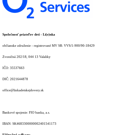
Spoločnosť priateľov detí - Li(e)nka
občianske združenie - registrované MV SR: VVS/1-900/90-18429
Zvoničná 202/18, 044 13 Valaliky
IČO: 35537663
DIČ: 2021644878
office@linkadetskejdovery.sk
Bankové spojenie: FIO banka, a.s.
IBAN: SK46833000000­02401541173
Užitočné odkazy