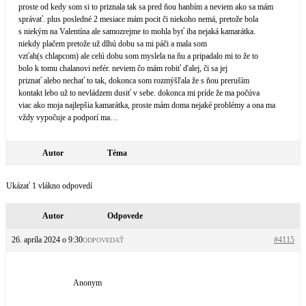
proste od kedy som si to priznala tak sa pred ňou hanbím a neviem ako sa mám
správať. plus posledné 2 mesiace mám pocit či niekoho nemá, pretože bola
s niekým na Valentína ale samozrejme to mohla byť iba nejaká kamarátka.
niekdy plačem pretože už dlhú dobu sa mi páči a mala som
vzťah(s chlapcom) ale celú dobu som myslela na ňu a pripadalo mi to že to
bolo k tomu chalanovi nefér. neviem čo mám robiť ďalej, či sa jej
priznať alebo nechať to tak, dokonca som rozmýšľala že s ňou preruším
kontakt lebo už to nevládzem dusiť v sebe. dokonca mi príde že ma počúva
viac ako moja najlepšia kamarátka, proste mám doma nejaké problémy a ona ma
vždy vypočuje a podporí ma…
Autor
Téma
Ukázať 1 vlákno odpovedí
Autor
Odpovede
26. apríla 2024 o 9:30
#4115
ODPOVEDAŤ
Anonym