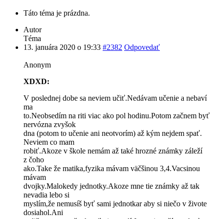
Táto téma je prázdna.
Autor
Téma
13. januára 2020 o 19:33
#2382
Odpovedať
Anonym
XDXD:
V poslednej dobe sa neviem učiť.Nedávam učenie a nebaví
ma
to.Neobsedím na riti viac ako pol hodinu.Potom začnem byť
nervózna zvyšok
dna (potom to učenie ani neotvorím) až kým nejdem spať.
Neviem co mam
robiť.Akoze v škole nemám až také hrozné známky záleží
z čoho
ako.Take že matika,fyzika mávam väčšinou 3,4.Vacsinou
mávam
dvojky.Malokedy jednotky.Akoze mne tie známky až tak
nevadia lebo si
myslím,že nemusíš byť sami jednotkar aby si niečo v živote
dosiahol.Ani