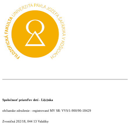
Spoločnosť priateľov detí - Li(e)nka
občianske združenie - registrované MV SR: VVS/1-900/90-18429
Zvoničná 202/18, 044 13 Valaliky