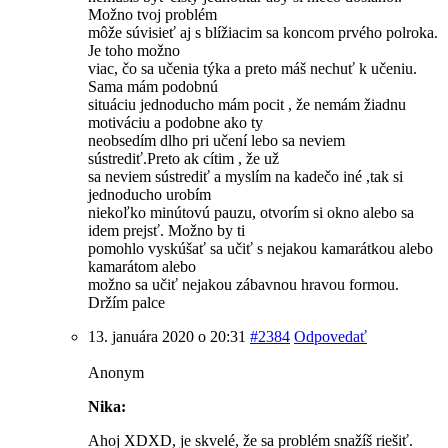
Možno tvoj problém
môže súvisieť aj s blížiacim sa koncom prvého polroka.
Je toho možno
viac, čo sa učenia týka a preto máš nechuť k učeniu.
Sama mám podobnú
situáciu jednoducho mám pocit , že nemám žiadnu
motiváciu a podobne ako ty
neobsedím dlho pri učení lebo sa neviem
sústrediť.Preto ak cítim , že už
sa neviem sústrediť a myslím na kadečo iné ,tak si
jednoducho urobím
niekoľko minútovú pauzu, otvorím si okno alebo sa
idem prejsť. Možno by ti
pomohlo vyskúšať sa učiť s nejakou kamarátkou alebo
kamarátom alebo
možno sa učiť nejakou zábavnou hravou formou.
Držím palce
13. januára 2020 o 20:31
#2384
Odpovedať
Anonym
Nika:
Ahoj XDXD, je skvelé, že sa problém snažíš riešiť.