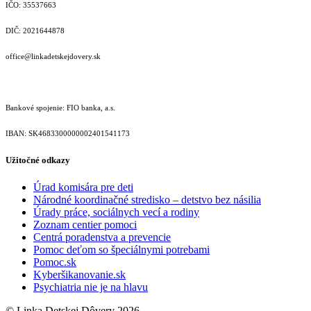
IČO: 35537663
DIČ: 2021644878
office@linkadetskejdovery.sk
Bankové spojenie: FIO banka, a.s.
IBAN: SK46833000000­02401541173
Užitočné odkazy
Úrad komisára pre deti
Národné koordinačné stredisko – detstvo bez násilia
Úrady práce, sociálnych vecí a rodiny
Zoznam centier pomoci
Centrá poradenstva a prevencie
Pomoc deťom so špeciálnymi potrebami
Pomoc.sk
Kyberšikanovanie.sk
Psychiatria nie je na hlavu
© Linka Detskej Dôvery 2026