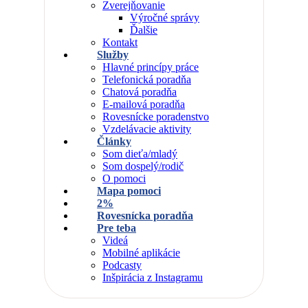
Zverejňovanie
Výročné správy
Ďalšie
Kontakt
Služby
Hlavné princípy práce
Telefonická poradňa
Chatová poradňa
E-mailová poradňa
Rovesnícke poradenstvo
Vzdelávacie aktivity
Články
Som dieťa/mladý
Som dospelý/rodič
O pomoci
Mapa pomoci
2%
Rovesnícka poradňa
Pre teba
Videá
Mobilné aplikácie
Podcasty
Inšpirácia z Instagramu