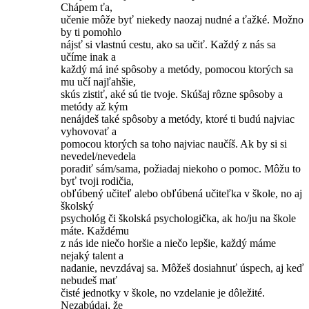
Chápem ťa,
učenie môže byť niekedy naozaj nudné a ťažké. Možno
by ti pomohlo
nájsť si vlastnú cestu, ako sa učiť. Každý z nás sa
učíme inak a
každý má iné spôsoby a metódy, pomocou ktorých sa
mu učí najľahšie,
skús zistiť, aké sú tie tvoje. Skúšaj rôzne spôsoby a
metódy až kým
nenájdeš také spôsoby a metódy, ktoré ti budú najviac
vyhovovať a
pomocou ktorých sa toho najviac naučíš. Ak by si si
nevedel/nevedela
poradiť sám/sama, požiadaj niekoho o pomoc. Môžu to
byť tvoji rodičia,
obľúbený učiteľ alebo obľúbená učiteľka v škole, no aj
školský
psychológ či školská psychologička, ak ho/ju na škole
máte. Každému
z nás ide niečo horšie a niečo lepšie, každý máme
nejaký talent a
nadanie, nevzdávaj sa. Môžeš dosiahnuť úspech, aj keď
nebudeš mať
čisté jednotky v škole, no vzdelanie je dôležité.
Nezabúdaj, že