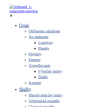
✕
O nás
Občianske združenie
Na stiahnutie
Logotypy
Plagáty
Projekty
Partneri
Zverejňovanie
Výročné správy
Ďalšie
Kontakt
Služby
Hlavné princípy práce
Telefonická poradňa
Chatová poradňa