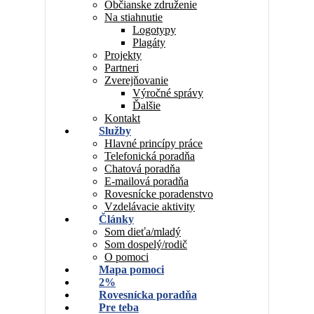
Občianske združenie
Na stiahnutie
Logotypy
Plagáty
Projekty
Partneri
Zverejňovanie
Výročné správy
Ďalšie
Kontakt
Služby
Hlavné princípy práce
Telefonická poradňa
Chatová poradňa
E-mailová poradňa
Rovesnícke poradenstvo
Vzdelávacie aktivity
Články
Som dieťa/mladý
Som dospelý/rodič
O pomoci
Mapa pomoci
2%
Rovesnícka poradňa
Pre teba