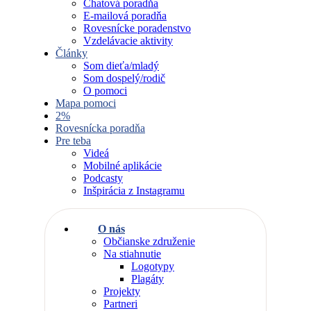
Chatová poradňa
E-mailová poradňa
Rovesnícke poradenstvo
Vzdelávacie aktivity
Články
Som dieťa/mladý
Som dospelý/rodič
O pomoci
Mapa pomoci
2%
Rovesnícka poradňa
Pre teba
Videá
Mobilné aplikácie
Podcasty
Inšpirácia z Instagramu
O nás
Občianske združenie
Na stiahnutie
Logotypy
Plagáty
Projekty
Partneri