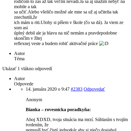
rodičom to zas až tak veľmi nevadí.Ja sa aj snažím nebyť na
mobile a tak
sa učiť.Alebo všeličo možné ale mne sa už aj učitelia tak
znechutili,že
ich mám u riti.Ulohy si píšem v škole (čo sa dá). Ja viem ze
som asi
úplný debil ale ja hlavu na nič nemám a pravdepodobne
skončím v žltej
reflexnej veste a budem robiť aktivačné práce
Autor
Téma
Ukázať 1 vlákno odpovedí
Autor
Odpovede
14. januára 2020 o 9:47
#2383
Odpovedať
Anonym
Bianka – rovesnícka poradkyňa:
Ahoj XDXD, tvoja situácia ma mrzí. Súhlasím s tvojím
tvrdením, že
nemusíš byť čistý jednotkár aby si niečo dosiahol.