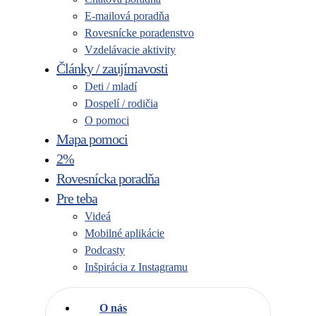
E-mailová poradňa
Rovesnícke poradenstvo
Vzdelávacie aktivity
Články / zaujímavosti
Deti / mladí
Dospelí / rodičia
O pomoci
Mapa pomoci
2%
Rovesnícka poradňa
Pre teba
Videá
Mobilné aplikácie
Podcasty
Inšpirácia z Instagramu
O nás