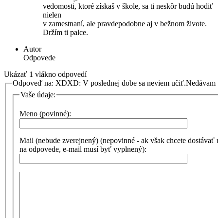
vedomosti, ktoré získaš v škole, sa ti neskôr budú hodiť
nielen
v zamestnaní, ale pravdepodobne aj v bežnom živote.
Držím ti palce.
Autor
Odpovede
Ukázať 1 vlákno odpovedí
Odpoveď na: XDXD: V poslednej dobe sa neviem učiť.Nedáva
Vaše údaje:
Meno (povinné):
Mail (nebude zverejnený) (nepovinné - ak však chcete dostávať
na odpovede, e-mail musí byť vyplnený):