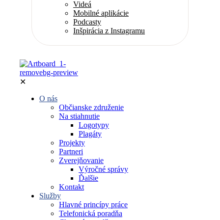
Videá
Mobilné aplikácie
Podcasty
Inšpirácia z Instagramu
✕
O nás
Občianske združenie
Na stiahnutie
Logotypy
Plagáty
Projekty
Partneri
Zverejňovanie
Výročné správy
Ďalšie
Kontakt
Služby
Hlavné princípy práce
Telefonická poradňa