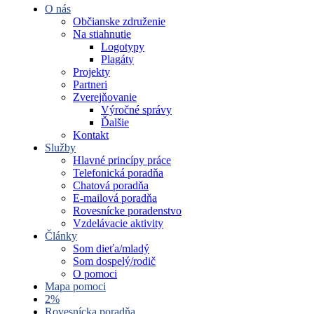
O nás
Občianske združenie
Na stiahnutie
Logotypy
Plagáty
Projekty
Partneri
Zverejňovanie
Výročné správy
Ďalšie
Kontakt
Služby
Hlavné princípy práce
Telefonická poradňa
Chatová poradňa
E-mailová poradňa
Rovesnícke poradenstvo
Vzdelávacie aktivity
Články
Som dieťa/mladý
Som dospelý/rodič
O pomoci
Mapa pomoci
2%
Rovesnícka poradňa