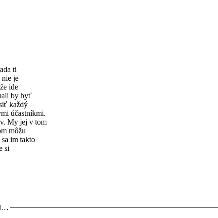
ada ti
nie je
 že ide
mali by byť
siť každý
ymi účastníkmi.
ov. My jej v tom
tom môžu
 sa im takto
e si
ol…