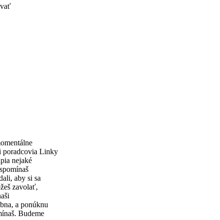
ovať
momentálne
i poradcovia Linky
ápia nejaké
 spomínaš
ali, aby si sa
žeš zavolať,
naši
obna, a ponúknu
omínaš. Budeme