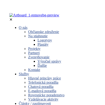
✕
O nás
Občianske združenie
Na stiahnutie
Logotypy
Plagáty
Projekty
Partneri
Zverejňovanie
Výročné správy
Ďalšie
Kontakt
Služby
Hlavné princípy práce
Telefonická poradňa
Chatová poradňa
E-mailová poradňa
Rovesnícke poradenstvo
Vzdelávacie aktivity
Články / zaujímavosti