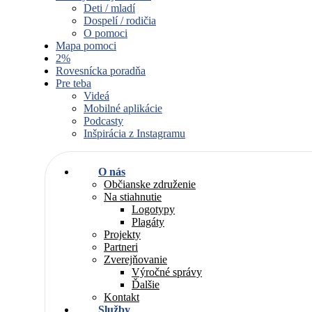
Deti / mladí
Dospelí / rodičia
O pomoci
Mapa pomoci
2%
Rovesnícka poradňa
Pre teba
Videá
Mobilné aplikácie
Podcasty
Inšpirácia z Instagramu
O nás
Občianske združenie
Na stiahnutie
Logotypy
Plagáty
Projekty
Partneri
Zverejňovanie
Výročné správy
Ďalšie
Kontakt
Služby