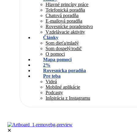
Hlavné princípy práce
Telefonická poradňa
Chatová poradňa
E-mailová poradňa
Rovesnícke poradenstvo
Vzdelávacie aktivity
Články
Som dieťa/mladý
Som dospelý/rodič
O pomoci
Mapa pomoci
2%
Rovesnícka poradňa
Pre teba
Videá
Mobilné aplikácie
Podcasty
Inšpirácia z Instagramu
✕