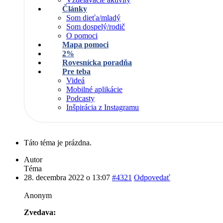
Články
Som dieťa/mladý
Som dospelý/rodič
O pomoci
Mapa pomoci
2%
Rovesnícka poradňa
Pre teba
Videá
Mobilné aplikácie
Podcasty
Inšpirácia z Instagramu
Táto téma je prázdna.
Autor
Téma
28. decembra 2022 o 13:07
#4321
Odpovedať
Anonym
Zvedava: