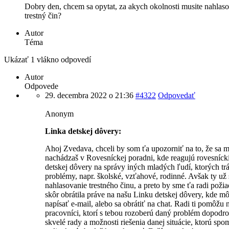
Dobry den, chcem sa opytat, za akych okolnosti musite nahlas
trestný čin?
Autor
Téma
Ukázať 1 vlákno odpovedí
Autor
Odpovede
29. decembra 2022 o 21:36
#4322
Odpovedať
Anonym
Linka detskej dôvery:
Ahoj Zvedava, chceli by som ťa upozorniť na to, že sa 
nachádzaš v Rovesníckej poradni, kde reagujú rovesníck
detskej dôvery na správy iných mladých ľudí, ktorých tr
problémy, napr. školské, vzťahové, rodinné. Avšak ty už
nahlasovanie trestného činu, a preto by sme ťa radi požiad
skôr obrátila práve na našu Linku detskej dôvery, kde mô
napísať e-mail, alebo sa obrátiť na chat. Radi ti pomôžu 
pracovníci, ktorí s tebou rozoberú daný problém dopodr
skvelé rady a možnosti riešenia danej situácie, ktorú sp