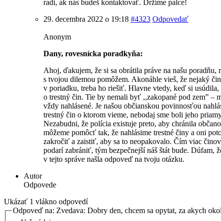
radi, ak nás budeš kontaktovať. Držíme palce!
29. decembra 2022 o 19:18
#4323
Odpovedať
Anonym
Dany, rovesnícka poradkyňa:
Ahoj, ďakujem, že si sa obrátila práve na našu poradňu, r
s tvojou dilemou pomôžem. Akonáhle vieš, že nejaký čin 
v poriadku, treba ho riešiť. Hlavne vtedy, keď si usúdila,
o trestný čin. Tie by nemali byť ,,zakopané pod zem” – 
vždy nahlásené. Je našou občianskou povinnosťou nahlá
trestný čin o ktorom vieme, nebodaj sme boli jeho priam
Nezabudni, že polícia existuje preto, aby chránila občan
môžeme pomôcť tak, že nahlásime trestné činy a oni po
zakročiť a zaistiť, aby sa to neopakovalo. Čím viac činov
podarí zabrániť, tým bezpečnejší náš štát bude. Dúfam, ž
v tejto správe našla odpoveď na tvoju otázku.
Autor
Odpovede
Ukázať 1 vlákno odpovedí
Odpoveď na: Zvedava: Dobry den, chcem sa opytat, za akych ok