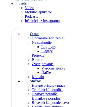
Pre teba
Videá
Mobilné aplikácie
Podcasty
Inšpirácia z Instagramu
O nás
Občianske združenie
Na stiahnutie
Logotypy
Plagáty
Projekty
Partneri
Zverejňovanie
Výročné správy
Ďalšie
Kontakt
Služby
Hlavné princípy práce
Telefonická poradňa
Chatová poradňa
E-mailová poradňa
Rovesnícke poradenstvo
Vzdelávacie aktivity