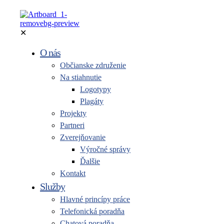
✕
O nás
Občianske združenie
Na stiahnutie
Logotypy
Plagáty
Projekty
Partneri
Zverejňovanie
Výročné správy
Ďalšie
Kontakt
Služby
Hlavné princípy práce
Telefonická poradňa
Chatová poradňa