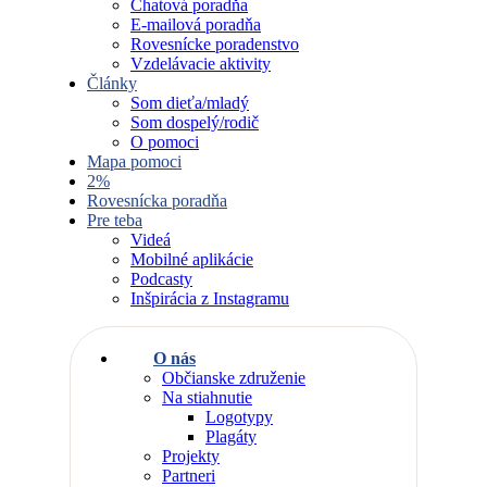
Chatová poradňa
E-mailová poradňa
Rovesnícke poradenstvo
Vzdelávacie aktivity
Články
Som dieťa/mladý
Som dospelý/rodič
O pomoci
Mapa pomoci
2%
Rovesnícka poradňa
Pre teba
Videá
Mobilné aplikácie
Podcasty
Inšpirácia z Instagramu
O nás
Občianske združenie
Na stiahnutie
Logotypy
Plagáty
Projekty
Partneri