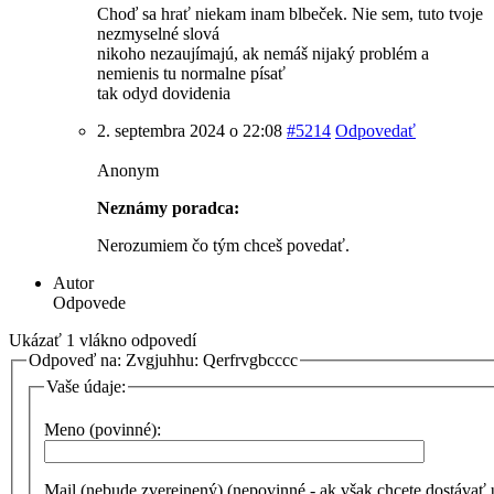
Choď sa hrať niekam inam blbeček. Nie sem, tuto tvoje
nezmyselné slová
nikoho nezaujímajú, ak nemáš nijaký problém a
nemienis tu normalne písať
tak odyd dovidenia
2. septembra 2024 o 22:08
#5214
Odpovedať
Anonym
Neznámy poradca:
Nerozumiem čo tým chceš povedať.
Autor
Odpovede
Ukázať 1 vlákno odpovedí
Odpoveď na: Zvgjuhhu: Qerfrvgbcccc
Vaše údaje:
Meno (povinné):
Mail (nebude zverejnený) (nepovinné - ak však chcete dostávať