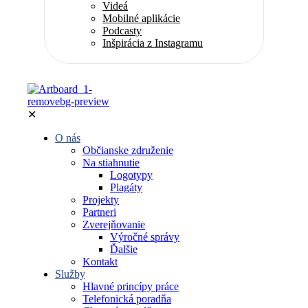
Videá
Mobilné aplikácie
Podcasty
Inšpirácia z Instagramu
✕
O nás
Občianske združenie
Na stiahnutie
Logotypy
Plagáty
Projekty
Partneri
Zverejňovanie
Výročné správy
Ďalšie
Kontakt
Služby
Hlavné princípy práce
Telefonická poradňa