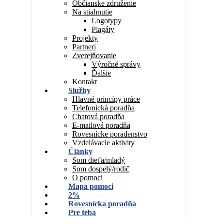
Občianske združenie
Na stiahnutie
Logotypy
Plagáty
Projekty
Partneri
Zverejňovanie
Výročné správy
Ďalšie
Kontakt
Služby
Hlavné princípy práce
Telefonická poradňa
Chatová poradňa
E-mailová poradňa
Rovesnícke poradenstvo
Vzdelávacie aktivity
Články
Som dieťa/mladý
Som dospelý/rodič
O pomoci
Mapa pomoci
2%
Rovesnícka poradňa
Pre teba