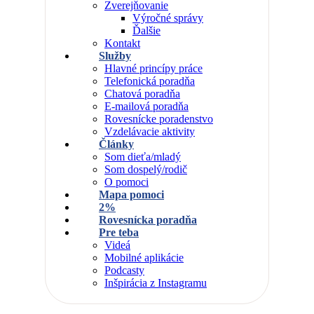
Zverejňovanie
Výročné správy
Ďalšie
Kontakt
Služby
Hlavné princípy práce
Telefonická poradňa
Chatová poradňa
E-mailová poradňa
Rovesnícke poradenstvo
Vzdelávacie aktivity
Články
Som dieťa/mladý
Som dospelý/rodič
O pomoci
Mapa pomoci
2%
Rovesnícka poradňa
Pre teba
Videá
Mobilné aplikácie
Podcasty
Inšpirácia z Instagramu