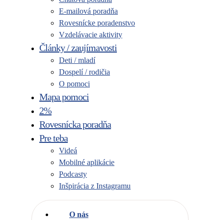
E-mailová poradňa
Rovesnícke poradenstvo
Vzdelávacie aktivity
Články / zaujímavosti
Deti / mladí
Dospelí / rodičia
O pomoci
Mapa pomoci
2%
Rovesnícka poradňa
Pre teba
Videá
Mobilné aplikácie
Podcasty
Inšpirácia z Instagramu
O nás