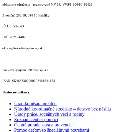
občianske združenie - registrované MV SR: VVS/1-900/90-18429
Zvoničná 202/18, 044 13 Valaliky
IČO: 35537663
DIČ: 2021644878
office@linkadetskejdovery.sk
Bankové spojenie: FIO banka, a.s.
IBAN: SK46833000000­02401541173
Užitočné odkazy
Úrad komisára pre deti
Národné koordinačné stredisko – detstvo bez násilia
Úrady práce, sociálnych vecí a rodiny
Zoznam centier pomoci
Centrá poradenstva a prevencie
Pomoc deťom so špeciálnymi potrebami